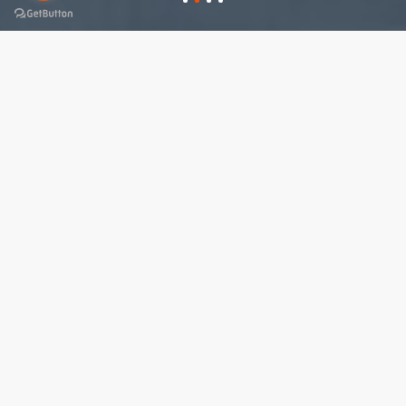
DESARROLLOS
PREMIUM
EN EL SURESTE
En Kapúa Desarrollos nos especializamos en el
desarrollo de
proyectos inmobiliarios premium
en
las mejores ubicaciones del
sureste mexicano.
Creamos el balance perfecto entre
diseño,
funcionabilidad y rentabilidad.
Comunidades irresistibles para vivir e invertir.
Descrube más sobre Kapúa